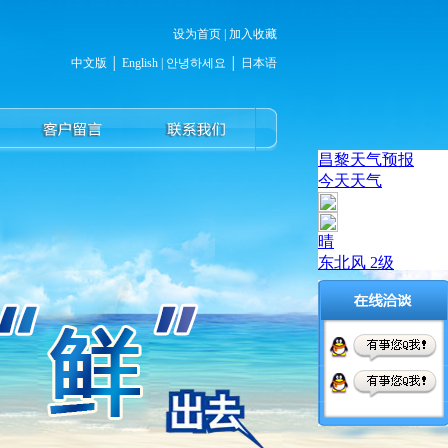
设为首页
|
加入收藏
中文版
│
English
|
안녕하세요
│
日本语